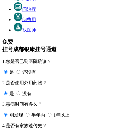
问治疗
问费用
找医师
免费
挂号
成都银康挂号通道
1.您是否已到医院确诊？
是
还没有
2.是否使用外用药物？
是
没有
3.患病时间有多久？
刚发现
半年内
1年以上
4.是否有家族遗传史？