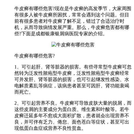
牛皮癣有哪些危害?现在是牛皮癣的高发季节，大家周围
有很多人被牛皮癣所困扰，常常会遇到这个问题。但目
前有很多患者对牛皮癣了解不足，错过了合适治疗时
机，从而导致病情发展严重。那么，牛皮癣危害都有哪
些?下面是成都银康银屑病医院专家的介绍。
牛皮癣有哪些危害?
1、可引起肝、肾等脏器的损害。有些寻常型牛皮癣可忽
然转为泛发性脓疱型牛皮癣，泛发性脓疱型牛皮癣经常
可并发肝、肾等脏器的损害，也可引起继发性感染、水
电解质紊乱等病症，该病患者甚至可因肝、肾功能衰竭
而死亡。
2、可引起营养不良。牛皮癣可导致皮肤大量的脱屑，而
这些皮屑的主要成分为蛋白质、维生素和叶酸等。若牛
皮癣迁延多年不愈或大面积扩散，患者就会出现营养不
良，并可伴有乏力、倦怠、面色苍白等症状，甚至可出
现低蛋白血症或营养不良性贫血。