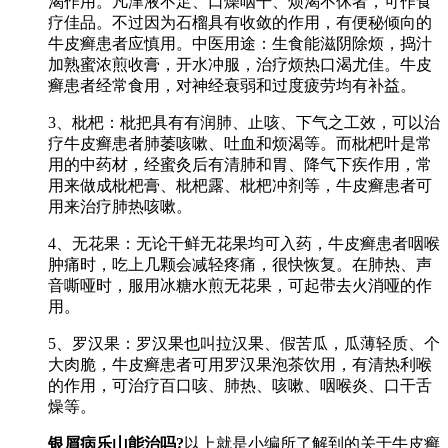
渴作用。凡津液不足、口燥咽干、烦渴不休者，可作食
疗佳品。不过因为石榴具有收敛的作用，有便秘倾向的
牛皮癣患者应慎用。中医用途：生食能滋阴除烦，捣汁
加熟蜜浓煎收膏，开水冲服，治疗烦热口渴尤佳。牛皮
癣患者经常食用，对神经衰弱和过度疲劳均有补益。
3、枇杷：枇把具有有润肺、止咳、下气之工效，可以治
疗牛皮癣患者肺萎咳嗽、吐血和烦渴等。而枇杷叶是常
用的中药材，经蜜灸后有清肺和胃、降气下疾作用，常
用来做成枇杷膏、枇杷露、枇杷冲剂等，牛皮癣患者可
用来治疗肺热咳嗽。
4、无花果：无论干鲜无花果均可入药，牛皮癣患者咽喉
肿痛时，吃上几颗会减轻疼痛，很快恢复。在肺热、声
音嘶哑时，服用冰糖水煎无花果，可起带去火消哑的作
用。
5、罗汉果：罗汉果也叫拉汉果、假苦瓜，瓜薄轻质、个
大肉脆，牛皮癣患者可用罗汉果泡茶饮用，有清热利喉
的作用，可治疗百口咳、肺热、咳嗽、咽喉炎、口干舌
燥等。
银屑病乐山能治吗?
以上就是小编所了解到的关于牛皮癣