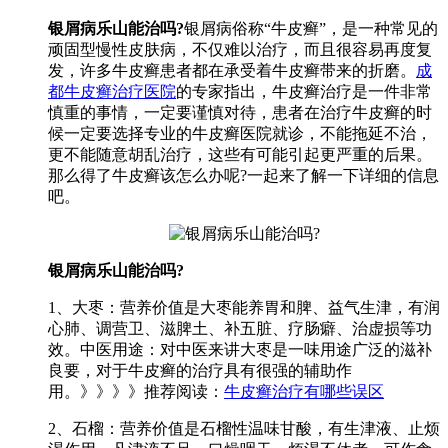
银屑病乐山能治吗?
银屑病俗称“牛皮癣”，是一种常见的
顽固型慢性皮肤病，不仅难以治疗，而且很容易再度复
发，许多牛皮癣患者都在承受着牛皮癣带来的折磨。
成
都牛皮癣治疗医院
的专家指出，牛皮癣治疗是一件非常
慎重的事情，一定要谨慎对待，患者在治疗牛皮癣的时
候一定要选择专业的牛皮癣医院就诊，不能拖延不治，
更不能随意胡乱治疗，这些有可能引起更严重的后果。
那么得了牛皮癣该怎么办呢?一起来了解一下详细的信息
吧。
银屑病乐山能治吗?
1、大枣：营养价值是大枣能养胃和脾、益气生津，有润
心肺、调营卫、滋脾土、补五脏、疗肠癖、治虚损等功
效。中医用途：对中医来讲大枣是一味用途广泛的滋补
良要，对于牛皮癣的治疗具有很强的辅助作
用。》》》》推荐阅读：
牛皮癣治疗有哪些误区
2、石榴：营养价值是石榴性温味甘酸，有生津液、止烦